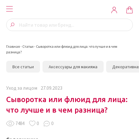
Главная
-
Статьи
-
Сыворотка или флюид для лица: что лучше и в чем
разница?
Все статьи
Аксессуары для макияжа
Декоративна
Уход за лицом
27.09.2023
Сыворотка или флюид для лица:
что лучше и в чем разница?
7484
0
0