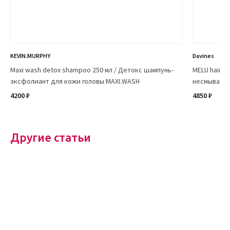
KEVIN.MURPHY
Davines
Maxi wash detox shampoo 250 мл / Детокс шампунь-
MELU hair s
эксфолиант для кожи головы MAXI.WASH
несмываемы
4200 ₽
4850 ₽
Другие статьи