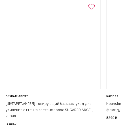
KEVIN.MURPHY
Davines
[ШУГАРЕТ.АНГЕЛ] тонирующий бальзам-уход для
Nourishing 
усиления оттенка светлых волос SUGARED.ANGEL,
флюид, зап
250мл
5390 ₽
3340 ₽