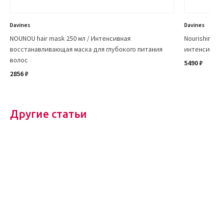
Davines
Davines
NOUNOU hair mask 250 мл / Интенсивная
Nourishing h
восстанавливающая маска для глубокого питания
интенсивно
волос
5490 ₽
2856 ₽
Другие статьи