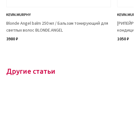
KEVIN.MURPHY
KEVIN.MURPH
Blonde Angel balm 250 мл / Бальзам тонирующий для
[РИПЕЙР.М
светлых волос BLONDE.ANGEL
кондиционе
3980 ₽
1050 ₽
Другие статьи