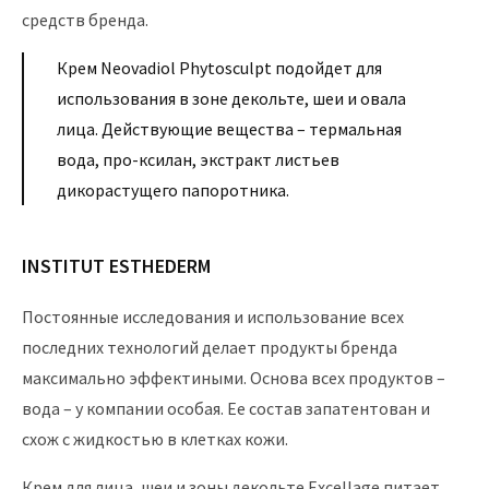
средств бренда.
Крем Neovadiol Phytosculpt подойдет для
использования в зоне декольте, шеи и овала
лица. Действующие вещества – термальная
вода, про-ксилан, экстракт листьев
дикорастущего папоротника.
INSTITUT ESTHEDERM
Постоянные исследования и использование всех
последних технологий делает продукты бренда
максимально эффектиными. Основа всех продуктов –
вода – у компании особая. Ее состав запатентован и
схож с жидкостью в клетках кожи.
Крем для лица, шеи и зоны декольте Excellage питает,