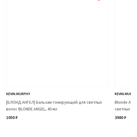
KEVIN.MURPHY
KEVIN.MURPH
[БЛОНД.АНГЕЛ] Бальзам тонирующий для светлых
Blonde Ang
волос BLONDE.ANGEL, 40 мл
светлых во
1050 ₽
3980 ₽