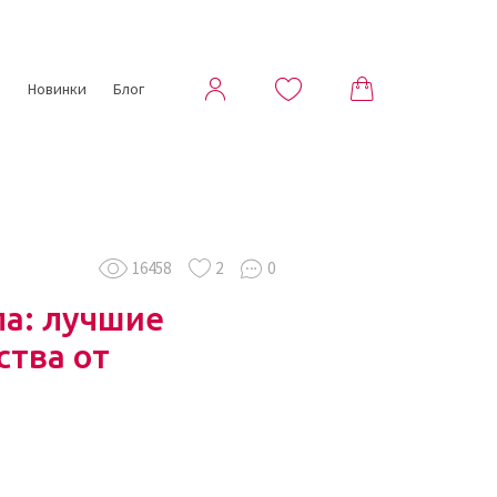
ы
Новинки
Блог
16458
2
0
а: лучшие
ства от