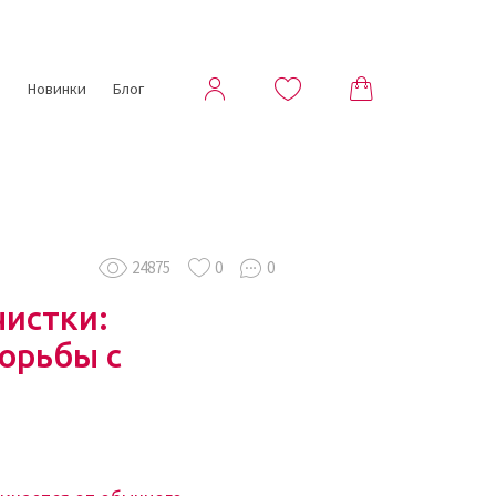
ы
Новинки
Блог
24875
0
0
истки:
орьбы с