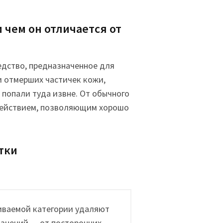
 чем он отличается от
едство, предназначенное для
и отмерших частичек кожи,
попали туда извне. От обычного
здействием, позволяющим хорошо
тки
иваемой категории удаляют
язнений — от посторонних