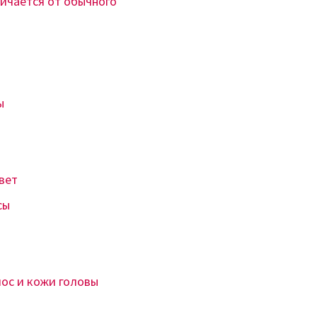
личается от обычного
ы
вет
сы
лос и кожи головы