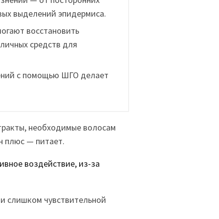
вых выделений эпидермиса.
огают восстановить
зличных средств для
ений с помощью ШГО делает
стракты, необходимые волосам
н плюс — питает.
ивное воздействие, из-за
ли слишком чувствительной