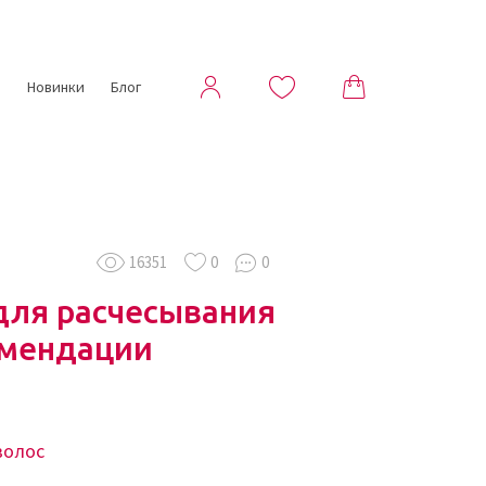
ы
Новинки
Блог
16351
0
0
для расчесывания
омендации
волос