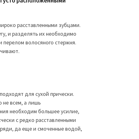
с густо расположенными
широко расставленными зубцами.
гу, и разделять их необходимо
 перелом волосяного стержня.
ечивают.
подходят для сухой прически.
 не всем, а лишь
ния необходим большее усилие,
асчески с редко расставленными
ряди, да еще и смоченные водой,