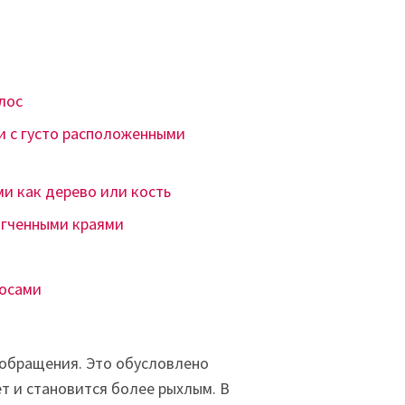
лос
и с густо расположенными
и как дерево или кость
ягченными краями
лосами
 обращения. Это обусловлено
т и становится более рыхлым. В