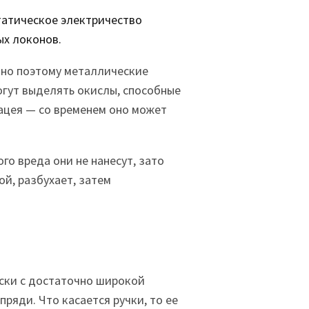
татическое электричество
ых локонов.
нно поэтому металлические
огут выделять окислы, способные
ацея — со временем оно может
го вреда они не нанесут, зато
ой, разбухает, затем
ски с достаточно широкой
ряди. Что касается ручки, то ее