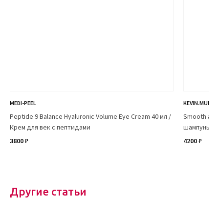
MEDI-PEEL
KEVIN.MURPH
Peptide 9 Balance Hyaluronic Volume Eye Cream 40 мл /
Smooth aga
Крем для век с пептидами
шампунь S
3800 ₽
4200 ₽
Другие статьи