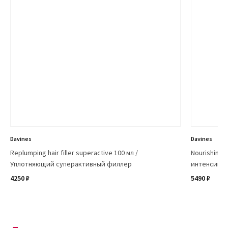
Davines
Davines
Replumping hair filler superactive 100 мл /
Nourishing h
Уплотняющий суперактивный филлер
интенсивно
4250 ₽
5490 ₽