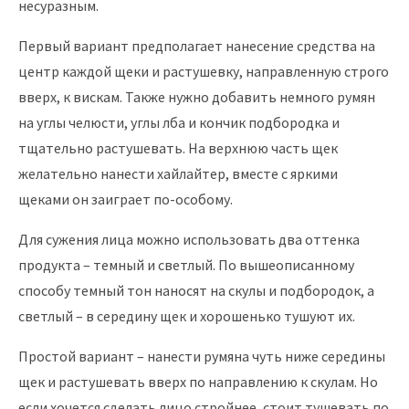
несуразным.
Первый вариант предполагает нанесение средства на
центр каждой щеки и растушевку, направленную строго
вверх, к вискам. Также нужно добавить немного румян
на углы челюсти, углы лба и кончик подбородка и
тщательно растушевать. На верхнюю часть щек
желательно нанести хайлайтер, вместе с яркими
щеками он заиграет по-особому.
Для сужения лица можно использовать два оттенка
продукта – темный и светлый. По вышеописанному
способу темный тон наносят на скулы и подбородок, а
светлый – в середину щек и хорошенько тушуют их.
Простой вариант – нанести румяна чуть ниже середины
щек и растушевать вверх по направлению к скулам. Но
если хочется сделать лицо стройнее, стоит тушевать по