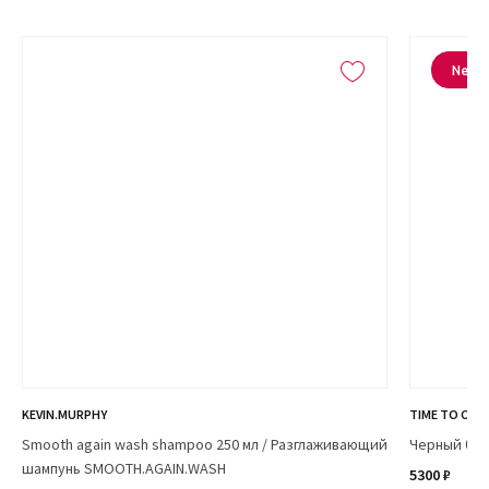
New
KEVIN.MURPHY
TIME TO CHO
Smooth again wash shampoo 250 мл / Разглаживающий
Черный бло
шампунь SMOOTH.AGAIN.WASH
5300 ₽